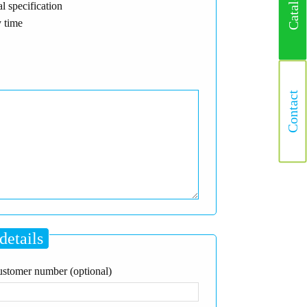
Catalogus
l specification
 time
Contact
details
stomer number (optional)