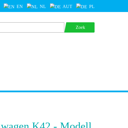
EN
NL
AUT
PL
Zoek
awagen K42 - Modell