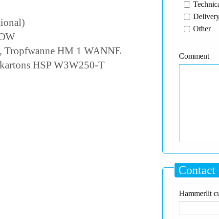
Technica
Delivery
onal)
Other
-LOW
 1P, Tropfwanne HM 1 WANNE
Comment
erkartons HSP W3W250-T
Contact 
Hammerlit cu