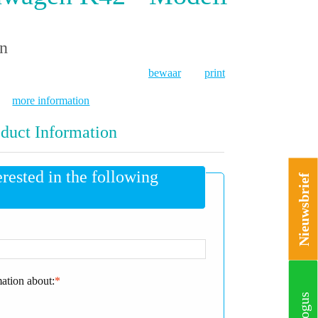
en
bewaar
print
more information
duct Information
erested in the following
Nieuwsbrief
mation about:
*