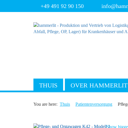
+49 491 92 90 150
info@hamm
THUIS
OVER HAMMERLIT
You are here:
Thuis
Patientenversorgung
Pfle
Show bigger