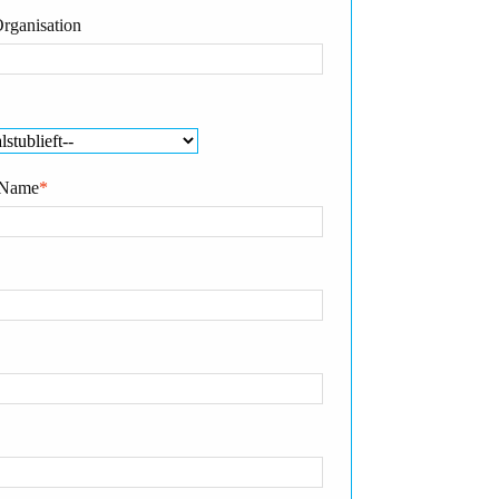
rganisation
 Name
*