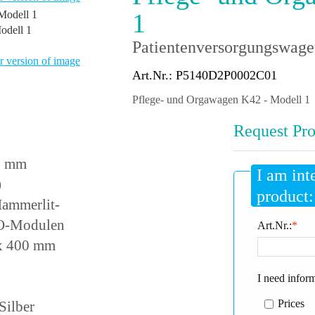
1
odell 1
Patientenversorgungswag
 version of image
Art.Nr.: P5140D2P0002C01
Pflege- und Orgawagen K42 - Modell 1
Request Pro
* mm
I am int
)
product:
 Hammerlit-
SO-Modulen
Art.Nr.:
*
x 400 mm
I need infor
Prices
Silber