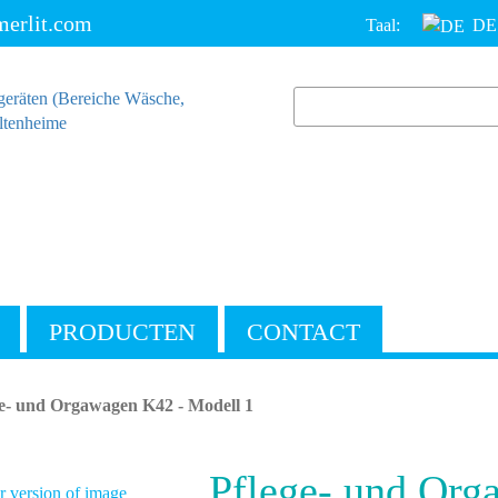
erlit.com
Taal:
DE
PRODUCTEN
CONTACT
ge- und Orgawagen K42 - Modell 1
Pflege- und Org
 version of image