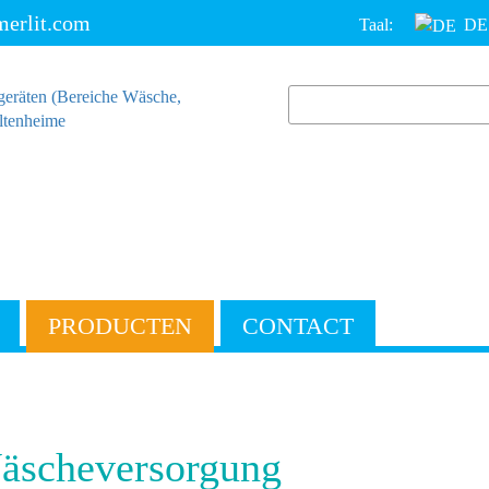
erlit.com
Taal:
DE
PRODUCTEN
CONTACT
äscheversorgung