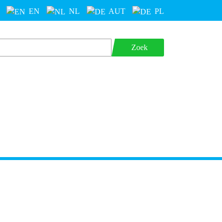
EN
NL
AUT
PL
Zoek