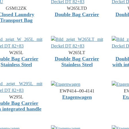
GSM12ZK
W265LTD
Closed Laundry
Double Bag Carrier
Doubl
Transport Bag
W265L
W265LT
uble Bag Carrier
Double Bag Carrier
Doubl
Stainless Steel
Stainless Steel
with in
EWP414--00-4141
EW
Etagenwagen
Et
W295L
uble Bag Carrier
h integrated handle