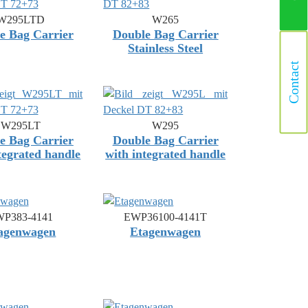
W295LTD
W265
e Bag Carrier
Double Bag Carrier
Stainless Steel
Contact
W295LT
W295
e Bag Carrier
Double Bag Carrier
tegrated handle
with integrated handle
P383-4141
EWP36100-4141T
agenwagen
Etagenwagen