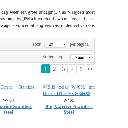
e dag weer een grote uitdaging. Vuil wasgoed moet
 was moet hygiënisch worden bewaard. Voor al deze
ewagens vormen al lang een vast onderdeel van ons
Toon
per pagina
Sorteren op
1
2
3
4
5
>>
W464
W465
rrier Stainless
Bag Carrier Stainless
steel
Steel