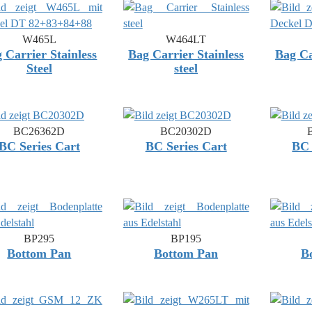
W465L
W464LT
 Carrier Stainless
Bag Carrier Stainless
Bag Ca
Steel
steel
BC26362D
BC20302D
BC Series Cart
BC Series Cart
BC 
BP295
BP195
Bottom Pan
Bottom Pan
B