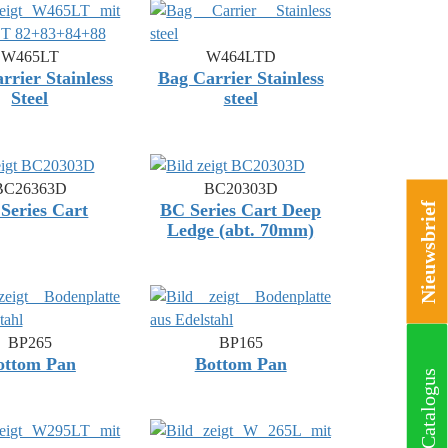
W465LT
W464LTD
rrier Stainless
Bag Carrier Stainless
Steel
steel
BC26363D
BC20303D
Nieuwsbrief
Series Cart
BC Series Cart Deep
Ledge (abt. 70mm)
BP265
BP165
ottom Pan
Bottom Pan
Catalogus