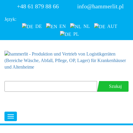
+48 61 879 88 66
info@hammerlit.pl
Język:
DE
EN
NL
AUT
PL
Szukaj