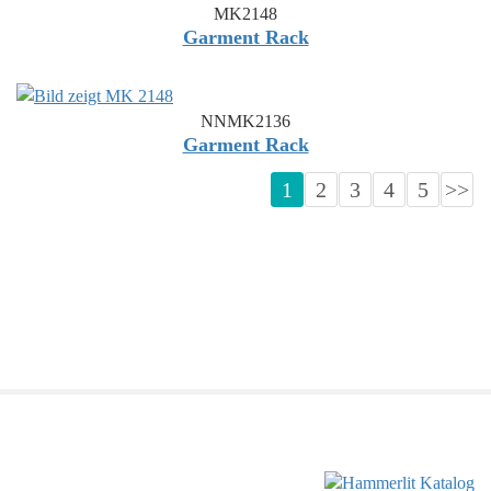
MK2148
Garment Rack
NNMK2136
Garment Rack
1
2
3
4
5
>>