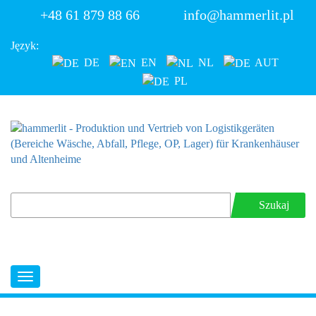
+48 61 879 88 66
info@hammerlit.pl
Język:
DE
EN
NL
AUT
PL
Szukaj