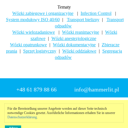
Tematy
Wózki zabiegowe i organizacyjne
|
Infection Control
|
System modułowy ISO 40/60
|
Transport bielizny
|
Transport
odpadów
Wózki wielozadaniowe
|
Wózki reanimacyjne
|
Wózki
szafowe
|
Wózki anestezjologiczne
Wózki opatrunkowe
|
Wózki dokumentacyjne
|
Zbieracze
prania
|
Sprzęt logistyczny
|
Wózki oddziałowe
|
Segregacja
odpadów
+48 61 879 88 66
info@hammerlit.pl
© 2025 Hammerlit
Für die Bereitstellung unserer Angebote werden auf dieser Seite technisch
notwendige Cookies gesetzt. Ausführliche Informationen erhalten Sie in unserer
Impressum
|
Datenschutzerklärung
|
Meldeportal
Datenschutzerklärung
.
do góry