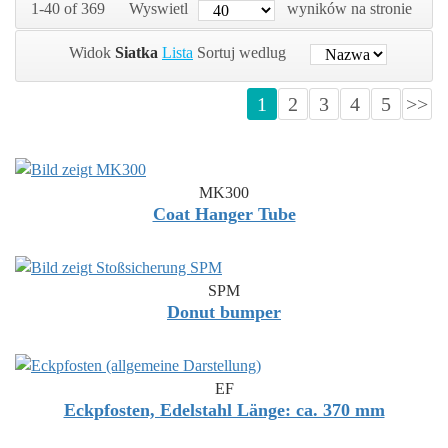
1-40 of 369
Wyswietl
wyników na stronie
Widok
Siatka
Lista
Sortuj wedlug
1
2
3
4
5
>>
MK300
Coat Hanger Tube
SPM
Donut bumper
EF
Eckpfosten, Edelstahl Länge: ca. 370 mm