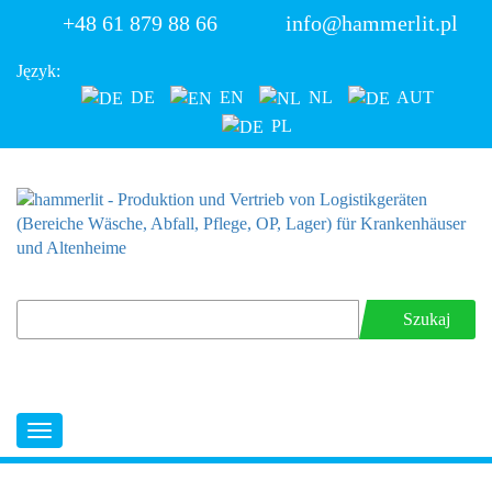
+48 61 879 88 66
info@hammerlit.pl
Język:
DE
EN
NL
AUT
PL
Szukaj