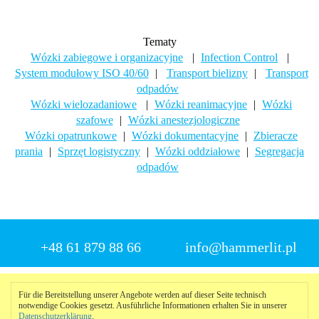
Tematy
Wózki zabiegowe i organizacyjne
|
Infection Control
|
System modułowy ISO 40/60
|
Transport bielizny
|
Transport
odpadów
Wózki wielozadaniowe
|
Wózki reanimacyjne
|
Wózki
szafowe
|
Wózki anestezjologiczne
Wózki opatrunkowe
|
Wózki dokumentacyjne
|
Zbieracze
prania
|
Sprzęt logistyczny
|
Wózki oddziałowe
|
Segregacja
odpadów
+48 61 879 88 66
info@hammerlit.pl
© 2025 Hammerlit
Für die Bereitstellung unserer Angebote werden auf dieser Seite technisch
notwendige Cookies gesetzt. Ausführliche Informationen erhalten Sie in unserer
Impressum
|
Datenschutzerklärung
|
Meldeportal
Datenschutzerklärung
.