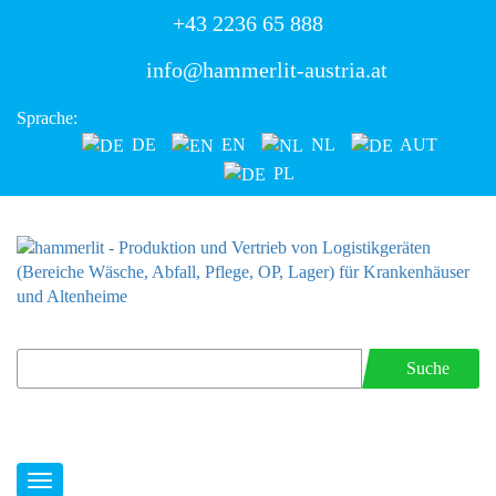
+43 2236 65 888
info@hammerlit-austria.at
Sprache:
DE
EN
NL
AUT
PL
Suche