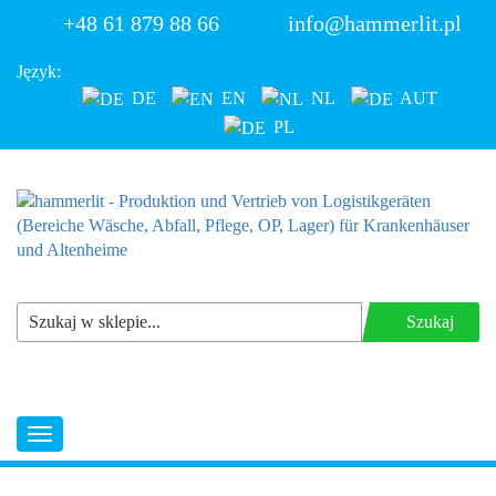
+48 61 879 88 66
info@hammerlit.pl
Język:
DE
EN
NL
AUT
PL
Szukaj