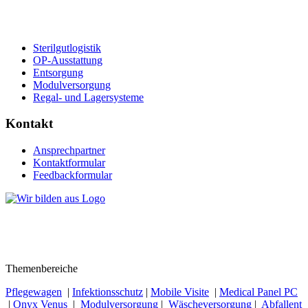
Sterilgutlogistik
OP-Ausstattung
Entsorgung
Modulversorgung
Regal- und Lagersysteme
Kontakt
Ansprechpartner
Kontaktformular
Feedbackformular
Themenbereiche
Pflegewagen
|
Infektionsschutz
|
Mobile Visite
|
Medical Panel PC
|
Onyx Venus
|
Modulversorgung
|
Wäscheversorgung
|
Abfallent