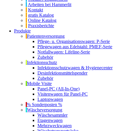
Arbeiten bei Hammerlit
Kontakt
gratis Katalog
Online Katalog
Praxisberichte
Produkte
Patientenversorgung
Pflege- u. Organisationswagen: P-Serie
Pflegewagen aus Edelstahl: PMEF-Serie
Notfallwagen: Lifeline-Serie
Zubehör
Infektionsschutz
Infektionsschutzwagen & Hygienecenter
Desinfektionsmittelspender
Zubehör
Mobile Visite
Panel-PC (All-In-One)
Visitenwagen für Panel-PC
Laptopwagen
% Sonderposten %
Wäscheversorgung
Wäschesammler
Etagenwagen
Mehrzweckwagen
Wäschetransportsäcke