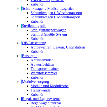
Zubehör
Schrankwagen / Medical Logistics
Schrankwagen f. Wäschetransport
Schrankwagen f. Modultransport
Zubehör
Sterilgutlogistik
Sterilguttransportwagen
Sterilgut Shuttle-System
Zubehör
OP-Ausstattung
Aufbewahren, Lagern, Unterstützen
Zubehör
Entsorgung
Abfallsammler
Abwurfbehälter
Transportcontainer
Wertstoffsammler
Zubehör
Modulversorgung
Module und Modulkörbe
Trägerwände
Zubehör
Regal- und Lagersysteme
Regalwagen fahrbar