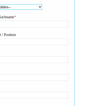
Nachname
*
 / Position