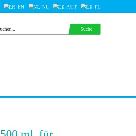
EN
NL
AUT
PL
Suche
500 ml, für